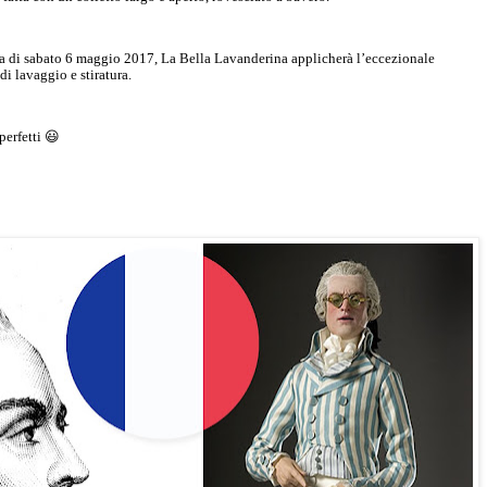
ata di sabato 6 maggio 2017, La Bella Lavanderina applicherà l’eccezionale
di lavaggio e stiratura.
perfetti 😃