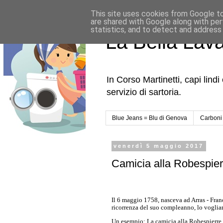
This site uses cookies from Google to 
are shared with Google along with per
statistics, and to detect and address
La Bella Lav
In Corso Martinetti, capi lind
servizio di sartoria.
Blue Jeans = Blu di Genova
Carboni
venerdì 5 maggio 2017
Camicia alla Robespier
Il 6 maggio 1758, nasceva ad Arras - Fran
ricorrenza del suo compleanno, lo vogliam
Un esempio: La camicia alla Robespierre, f