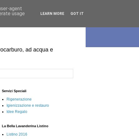
 user-agent
nerate usage
LEARN MORE
GOT IT
idrocarburo, ad acqua e
Servizi Speciali
Rigenerazione
Igienizzazione e restauro
Idee Regalo
La Bella Lavanderina Listino
Listino 2016