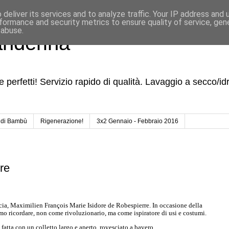
deliver its services and to analyze traffic. Your IP address and
formance and security metrics to ensure quality of service, ge
 abuse.
anderina
i e perfetti! Servizio rapido di qualità. Lavaggio a secco/
 di Bambù
Rigenerazione!
3x2 Gennaio - Febbraio 2016
re
cia, Maximilien François Marie Isidore de Robespierre. In occasione della
o ricordare, non come rivoluzionario, ma come ispiratore di usi e costumi.
atta con un colletto largo e aperto, rovesciato a bavero.