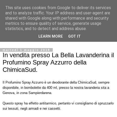
This site uses cookies from Google to deliver its services
La Bella Lavanderina
and to analyze traffic. Your IP address and user-agent are
shared with Google along with performance and security
metrics to ensure quality of service, generate usage
In Corso Martinetti, capi lindi e perfetti! Servizio rapido di
statistics, and to detect and address abuse.
qualità. Lavaggio a secco/idrocarburo, ad acqua e servizio
LEARN MORE
GOT IT
di sartoria.
martedì 1 maggio 2018
In vendita presso La Bella Lavanderina il
Profumino Spray Azzurro della
ChimicaSud.
Il Profumino Spray Azzurro è un deodorante della ChimicaSud, sempre
disponibile, in bombolette da 400 ml, presso la nostra lavanderia sita a
Genova, in zona Sampierdarena.
Questo spray ha effetto antitarmico, pertanto vi consigliamo di spruzzarlo
sui tessuti, negli armadi e nei cassetti.