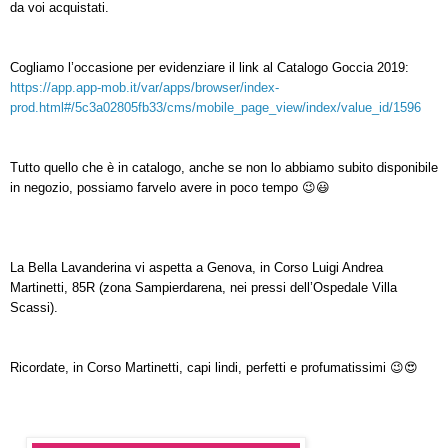
da voi acquistati.
Cogliamo l’occasione per evidenziare il link al Catalogo Goccia 2019:
https://app.app-mob.it/var/apps/browser/index-
prod.html#/5c3a02805fb33/cms/mobile_page_view/index/value_id/1596
Tutto quello che è in catalogo, anche se non lo abbiamo subito disponibile
in negozio, possiamo farvelo avere in poco tempo 😉😃
La Bella Lavanderina vi aspetta a Genova, in Corso Luigi Andrea
Martinetti, 85R (zona Sampierdarena, nei pressi dell’Ospedale Villa
Scassi).
Ricordate, in Corso Martinetti, capi lindi, perfetti e profumatissimi 😉😍