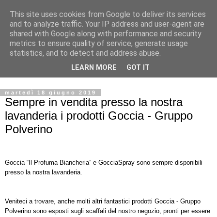
This site uses cookies from Google to deliver its services
La Bella Lavanderina
and to analyze traffic. Your IP address and user-agent are
shared with Google along with performance and security
metrics to ensure quality of service, generate usage
In Corso Martinetti, capi lindi e perfetti! Servizio rapido di
statistics, and to detect and address abuse.
qualità. Lavaggio a secco/idrocarburo, ad acqua e servizio
LEARN MORE
GOT IT
di sartoria.
martedì 18 giugno 2019
Sempre in vendita presso la nostra
lavanderia i prodotti Goccia - Gruppo
Polverino
Goccia “Il Profuma Biancheria” e GocciaSpray sono sempre disponibili
presso la nostra lavanderia.
Veniteci a trovare, anche molti altri fantastici prodotti Goccia - Gruppo
Polverino sono esposti sugli scaffali del nostro negozio, pronti per essere