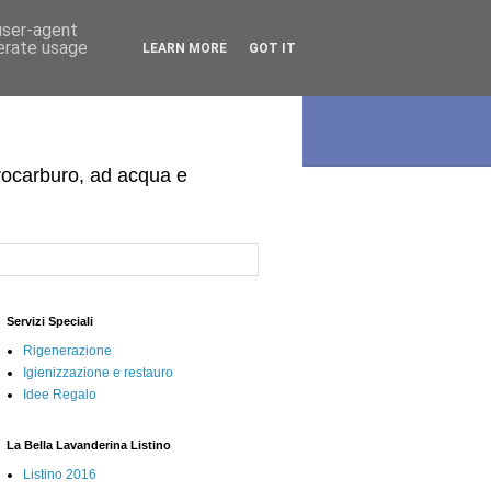
 user-agent
nerate usage
LEARN MORE
GOT IT
idrocarburo, ad acqua e
Servizi Speciali
Rigenerazione
Igienizzazione e restauro
Idee Regalo
La Bella Lavanderina Listino
Listino 2016