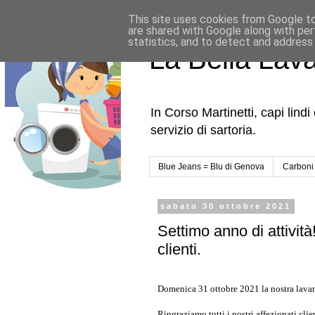
This site uses cookies from Google to 
are shared with Google along with per
statistics, and to detect and address
La Bella Lav
In Corso Martinetti, capi lind
servizio di sartoria.
Blue Jeans = Blu di Genova
Carboni
sabato 30 ottobre 2021
Settimo anno di attività!
clienti.
Domenica 31 ottobre 2021 la nostra lava
Ringraziamo tutti i nostri affezionati clie