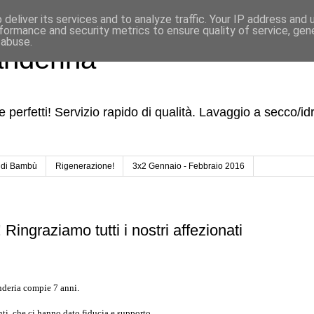
deliver its services and to analyze traffic. Your IP address and
formance and security metrics to ensure quality of service, ge
 abuse.
anderina
i e perfetti! Servizio rapido di qualità. Lavaggio a secco/
 di Bambù
Rigenerazione!
3x2 Gennaio - Febbraio 2016
 Ringraziamo tutti i nostri affezionati
nderia compie 7 anni.
nti, che ci hanno dato fiducia e supporto.